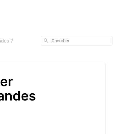
Chercher
ndes ?
er
andes