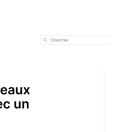
Chercher
deaux
ec un