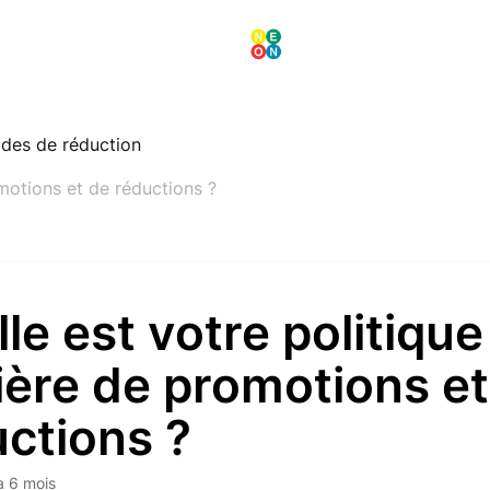
des de réduction
motions et de réductions ?
le est votre politique
ière de promotions et
ctions ?
 a 6 mois