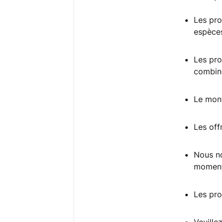
Les pro
espèce
Les pro
combiné
Le mont
Les off
Nous no
moment 
Les pro