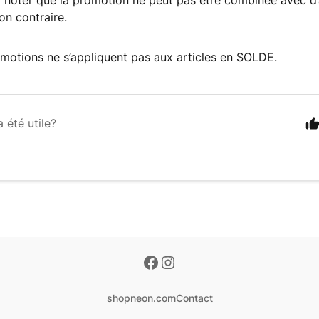
z noter que la promotion ne peut pas être combinée avec d’
ion contraire.
motions ne s’appliquent pas aux articles en SOLDE.
a été utile?
shopneon.com
Contact