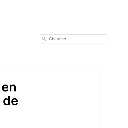
Chercher
 en
 de